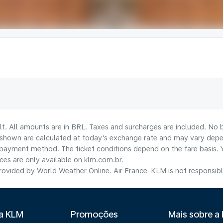
lt. All amounts are in BRL. Taxes and surcharges are included. No b
shown are calculated at today's exchange rate and may vary dependi
payment method.​ The ticket conditions depend on the fare basis. 
ices are only available on klm.com.br.
ovided by World Weather Online. Air France-KLM is not responsible f
 a KLM
Promoções
Mais sobre a