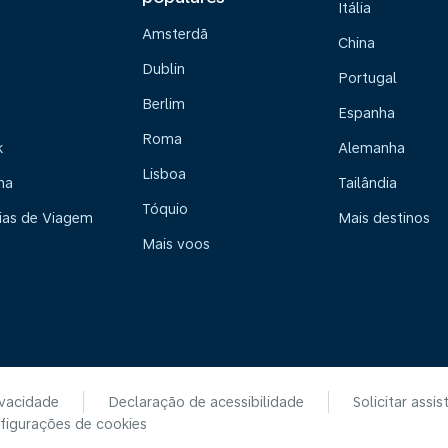
Itália
Amsterdã
China
Dublin
Portugal
Berlim
Espanha
Roma
k
Alemanha
Lisboa
na
Tailândia
Tóquio
ias de Viagem
Mais destinos
Mais voos
ivacidade
Declaração de acessibilidade
Solicitar assis
figurações de cookies