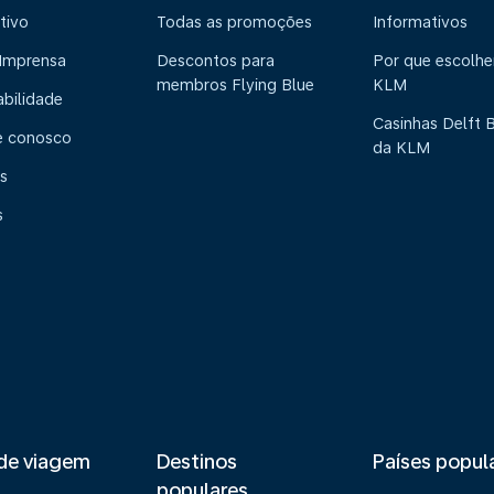
tivo
Todas as promoções
Informativos
 Imprensa
Descontos para
Por que escolhe
membros Flying Blue
KLM
abilidade
Casinhas Delft 
e conosco
da KLM
s
s
de viagem
Destinos
Países popul
populares