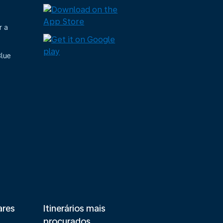
r a
Blue
ares
Itinerários mais
procurados