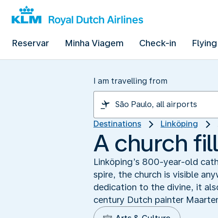
Reservar
Minha Viagem
Check-in
Flying
I am travelling from
Destinations
Linköping
A church fil
Linköping’s 800-year-old cath
spire, the church is visible any
dedication to the divine, it a
century Dutch painter Maarte