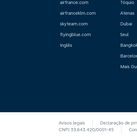
airfrance.com
Tóquio
airfranceklm.com
Atenas
skyteam.com
Dubai
flyingblue.com
Seul
Inglês
Bangko
Barcelo
Mais Gu
Avisos legais
Declaração de pr
CNPJ 33.643.420/0001-45
Con