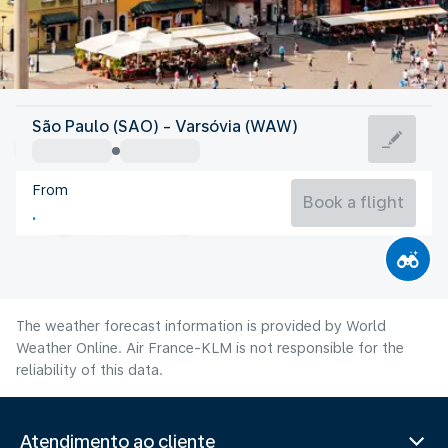
Poland
São Paulo (SAO) - Varsóvia (WAW)
Warsaw
From
20°C
Poland
Book a flight
Flight time
Aug
The weather forecast information is provided by World
Weather Online. Air France-KLM is not responsible for the
reliability of this data.
Atendimento ao cliente