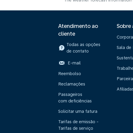
The weather forecast information i
Atendimento ao
Sobre
cliente
Corpora
Todas as opções
Sala de
de contato
Sustent
E-mail
Trabalh
Reembolso
Parceira
Reclamações
Afiliada
Passageiros
com deficiências
Solicitar uma fatura
Tarifas de emissão -
Tarifas de serviço