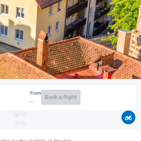
From
Book a flight
19°C
Aug