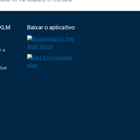
e for the reliability of this data.
 KLM
Baixar o aplicativo
r a
Blue