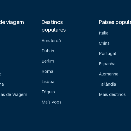
de viagem
Destinos
Países popul
populares
Itália
Amsterdã
China
Dublin
Portugal
Berlim
Espanha
Roma
k
Alemanha
Lisboa
na
Tailândia
Tóquio
ias de Viagem
Mais destinos
Mais voos