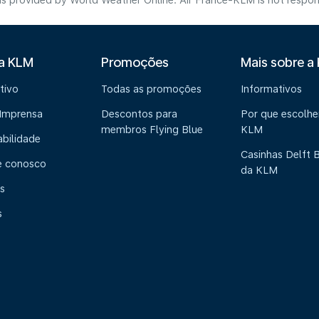
s provided by World Weather Online. Air France-KLM is not responsibl
 a KLM
Promoções
Mais sobre a
tivo
Todas as promoções
Informativos
 Imprensa
Descontos para
Por que escolhe
membros Flying Blue
KLM
abilidade
Casinhas Delft 
e conosco
da KLM
s
s