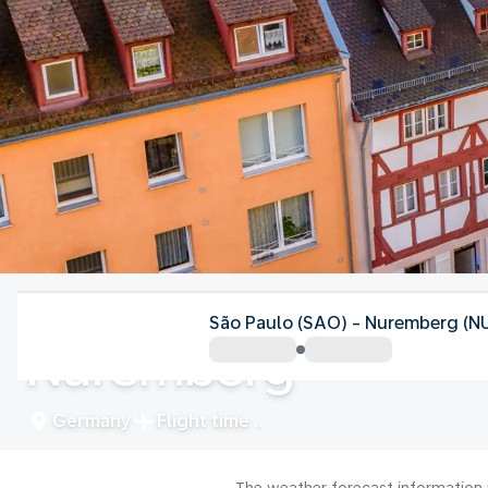
Germany
São Paulo (SAO) - Nuremberg (N
Nuremberg
Germany
Flight time