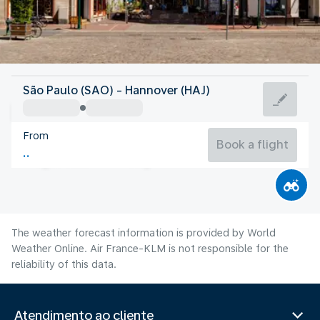
Germany
São Paulo (SAO) - Hannover (HAJ)
Hannover
From
19°C
Germany
Book a flight
Flight time
Aug
The weather forecast information is provided by World
Weather Online. Air France-KLM is not responsible for the
reliability of this data.
Atendimento ao cliente