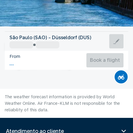
Germany
São Paulo (SAO) - Düsseldorf (DUS)
Düsseldorf
From
20°C
Germany
Book a flight
Flight time
Aug
The weather forecast information is provided by World
Weather Online. Air France-KLM is not responsible for the
reliability of this data.
Atendimento ao cliente