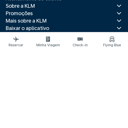
Sobre a KLM
Promoções
Mais sobre a KLM
Baixar o aplicativo
Sites relacionados
Guias de viagem
Reservar
Minha Viagem
Check-in
Flying Blue
Destinos populares
Países populares
Itinerários mais procurados
Avisos legais
Declaração de privacidade
Declaração de acessibilidade
Solicitar assistência
© 2026 KLM
CNPJ 33.643.420/0001-45
Configurações de cookies