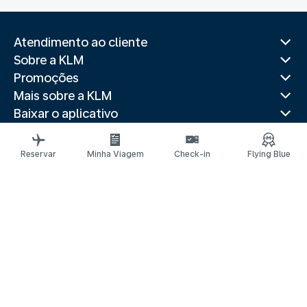
Atendimento ao cliente
Sobre a KLM
Promoções
Mais sobre a KLM
Baixar o aplicativo
Sites relacionados
Guias de viagem
Reservar
Minha Viagem
Check-in
Flying Blue
Destinos populares
Países populares
Itinerários mais procurados
Avisos legais
Declaração de privacidade
Declaração de acessibilidade
Solicitar assistência
© 2026 KLM
CNPJ 33.643.420/0001-45