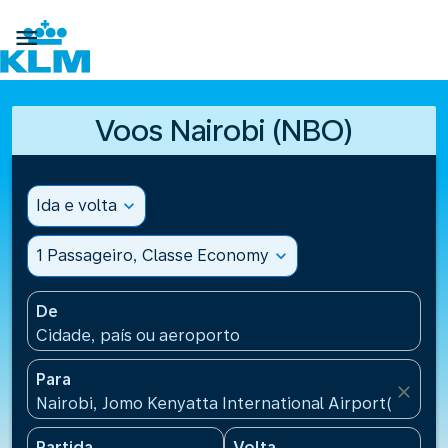

Voos Nairobi (NBO)
Ida e volta
expand_more
1 Passageiro, Classe Economy
expand_more
De
Cidade, país ou aeroporto
Para
close
Nairobi, Jomo Kenyatta International Airport(NBO),
Partida
Volta