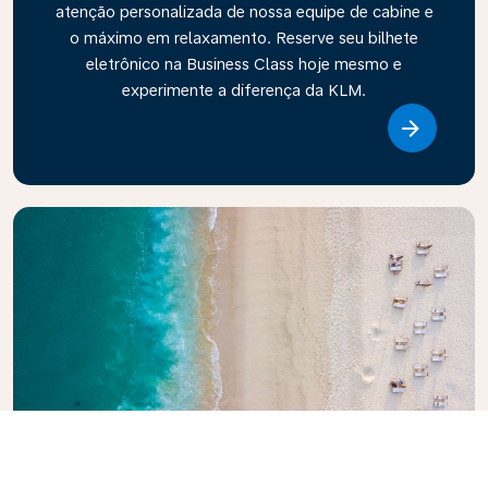
atenção personalizada de nossa equipe de cabine e
o máximo em relaxamento. Reserve seu bilhete
eletrônico na Business Class hoje mesmo e
experimente a diferença da KLM.
Link