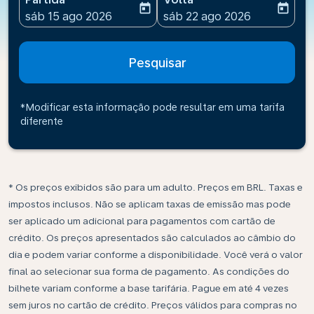
today
today
fc-booking-departure-date-aria-label
fc-booking-return-date-ari
sáb 15 ago 2026
sáb 22 ago 2026
Pesquisar
*Modificar esta informação pode resultar em uma tarifa
diferente
* Os preços exibidos são para um adulto. Preços em BRL. Taxas e
impostos inclusos. Não se aplicam taxas de emissão mas pode
ser aplicado um adicional para pagamentos com cartão de
crédito. Os preços apresentados são calculados ao câmbio do
dia e podem variar conforme a disponibilidade. Você verá o valor
final ao selecionar sua forma de pagamento. As condições do
bilhete variam conforme a base tarifária. Pague em até 4 vezes
sem juros no cartão de crédito. Preços válidos para compras no