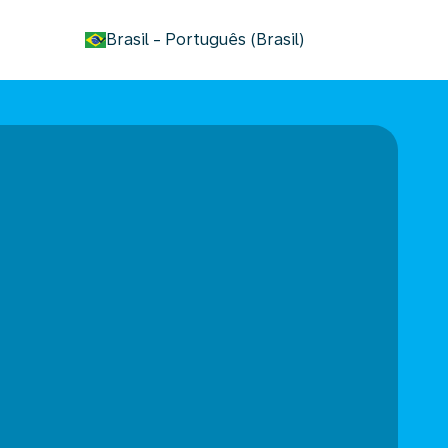
keyboard_arrow_down
Brasil
-
Português (Brasil)