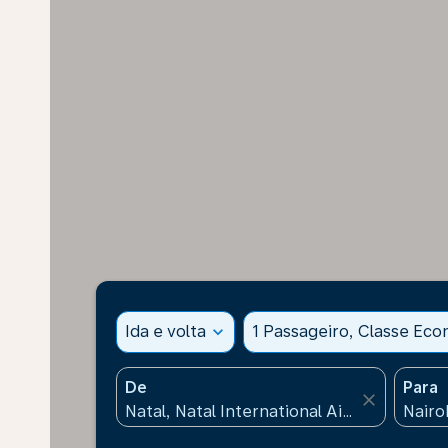
Ida e volta
expand_more
1 Passageiro, Classe Ec
De
Para
close