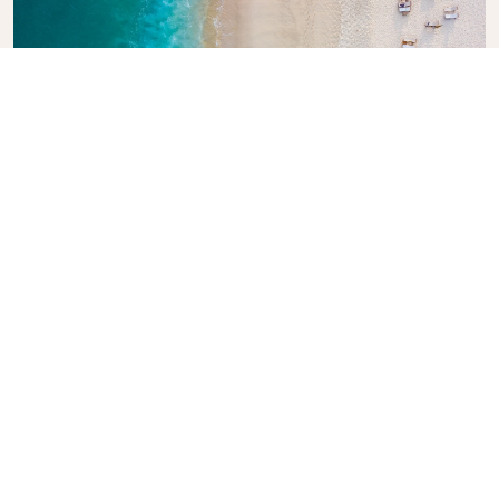
Explore o Guia de Viagem da KLM
Está planejando sua próxima aventura? O Guia de
Viagem da KLM está aqui para inspirar e informar,
com dicas e recomendações de especialistas para
destinos em todo o mundo. Descubra atrações
imperdíveis, restaurantes locais e joias escondidas,
facilitando a criação de experiências de viagem
inesquecíveis. Deixe a KLM ajudá-lo a explorar o
mundo com confiança.