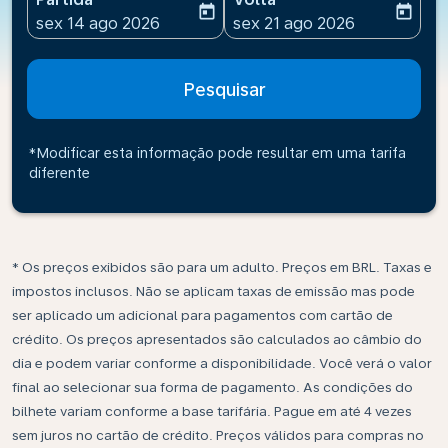
today
today
fc-booking-departure-date-aria-label
fc-booking-return-date-ari
sex 14 ago 2026
sex 21 ago 2026
Pesquisar
*Modificar esta informação pode resultar em uma tarifa
diferente
* Os preços exibidos são para um adulto. Preços em BRL. Taxas e
impostos inclusos. Não se aplicam taxas de emissão mas pode
ser aplicado um adicional para pagamentos com cartão de
crédito. Os preços apresentados são calculados ao câmbio do
dia e podem variar conforme a disponibilidade. Você verá o valor
final ao selecionar sua forma de pagamento. As condições do
bilhete variam conforme a base tarifária. Pague em até 4 vezes
sem juros no cartão de crédito. Preços válidos para compras no