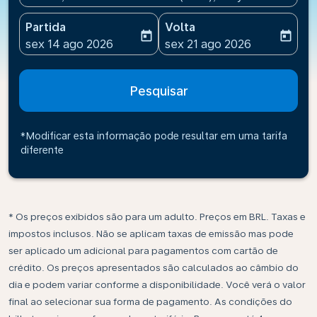
Partida
Volta
today
today
fc-booking-departure-date-aria-label
fc-booking-return-date-ari
sex 14 ago 2026
sex 21 ago 2026
Pesquisar
*Modificar esta informação pode resultar em uma tarifa
diferente
* Os preços exibidos são para um adulto. Preços em BRL. Taxas e
impostos inclusos. Não se aplicam taxas de emissão mas pode
ser aplicado um adicional para pagamentos com cartão de
crédito. Os preços apresentados são calculados ao câmbio do
dia e podem variar conforme a disponibilidade. Você verá o valor
final ao selecionar sua forma de pagamento. As condições do