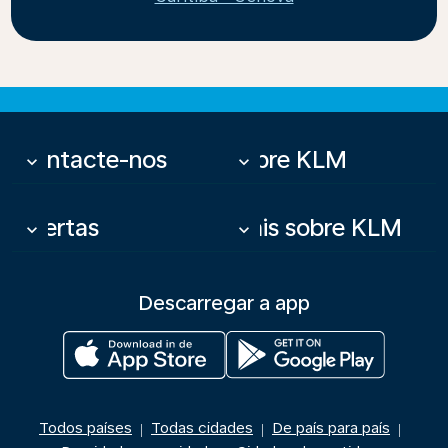
Contacte-nos
Sobre KLM
keyboard_arrow_down
keyboard_arrow_down
Ofertas
Mais sobre KLM
keyboard_arrow_down
keyboard_arrow_down
Descarregar a app
Todos países
Todas cidades
De país para país
|
|
|