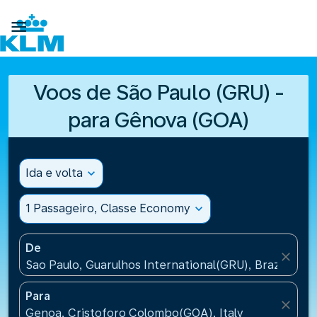

Voos de São Paulo (GRU) -
para Gênova (GOA)
Ida e volta
expand_more
1 Passageiro, Classe Economy
expand_more
De
close
Sao Paulo, Guarulhos International(GRU), Brazil
Para
close
Genoa, Cristoforo Colombo(GOA), Italy