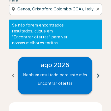
Para
location_on
close
Se não forem encontrados
resultados, clique em
“Encontrar ofertas” para ver
nossas melhores tarifas
ago 2026
chevron_left
chevron_right
Nenhum resultado para este mês
Nenh
Encontrar ofertas
Displaying fares for agosto-2026