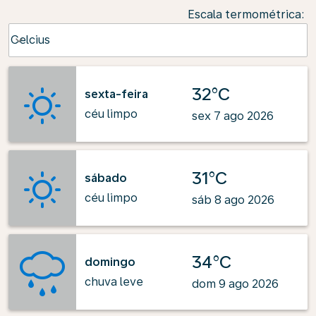
Escala termométrica
:
Weather unit option Celcius Selected
Celcius
keyboard_arrow_down
32°C
sexta-feira
céu limpo
sex 7 ago 2026
31°C
sábado
céu limpo
sáb 8 ago 2026
34°C
domingo
chuva leve
dom 9 ago 2026