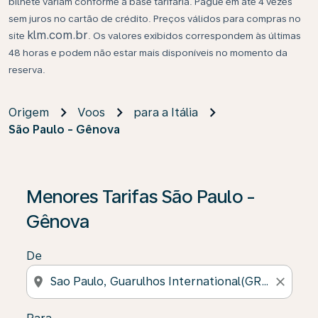
bilhete variam conforme a base tarifária. Pague em até 4 vezes
sem juros no cartão de crédito. Preços válidos para compras no
klm.com.br
site
. Os valores exibidos correspondem às últimas
48 horas e podem não estar mais disponíveis no momento da
reserva.
Origem
Voos
para a Itália
São Paulo - Gênova
Se não forem encontrados resultados, clique em “Enco
Menores Tarifas São Paulo -
Gênova
De
location_on
close