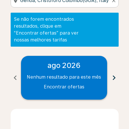
location_on
close
Se não forem encontrados
resultados, clique em
“Encontrar ofertas” para ver
nossas melhores tarifas
ago 2026
chevron_left
chevron_right
Nenhum resultado para este mês
Nenh
Encontrar ofertas
Displaying fares for agosto-2026