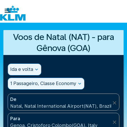

Voos de Natal (NAT) - para
Gênova (GOA)
Ida e volta
expand_more
1 Passageiro, Classe Economy
expand_more
De
close
Natal, Natal International Airport(NAT), Brazil
Para
close
Genoa, Cristoforo Colombo(GOA), Italy