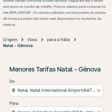
bilhete variam conforme a base tarifária. Pague em até 4 vezes
sem juros no cartão de crédito. Preços válidos para compras no
klm.com.br
site
. Os valores exibidos correspondem às últimas
48 horas e podem não estar mais disponíveis no momento da
reserva.
Origem
Voos
para a Itália
Natal - Gênova
Se não forem encontrados resultados, clique em “Enco
Menores Tarifas Natal - Gênova
De
location_on
close
Para