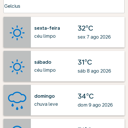
Weather unit option Celcius Selected
Celcius
keyboard_arrow_down
32°C
sexta-feira
céu limpo
sex 7 ago 2026
31°C
sábado
céu limpo
sáb 8 ago 2026
34°C
domingo
chuva leve
dom 9 ago 2026