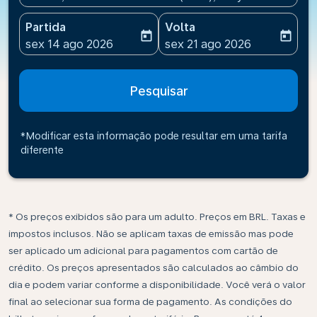
Partida
Volta
today
today
fc-booking-departure-date-aria-label
fc-booking-return-date-ari
sex 14 ago 2026
sex 21 ago 2026
Pesquisar
*Modificar esta informação pode resultar em uma tarifa
diferente
* Os preços exibidos são para um adulto. Preços em BRL. Taxas e
impostos inclusos. Não se aplicam taxas de emissão mas pode
ser aplicado um adicional para pagamentos com cartão de
crédito. Os preços apresentados são calculados ao câmbio do
dia e podem variar conforme a disponibilidade. Você verá o valor
final ao selecionar sua forma de pagamento. As condições do