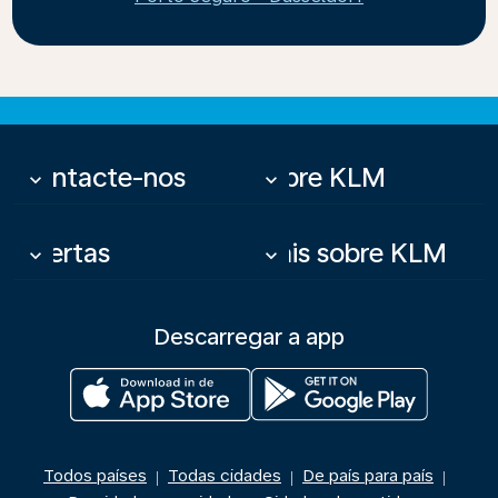
Contacte-nos
Sobre KLM
keyboard_arrow_down
keyboard_arrow_down
Ofertas
Mais sobre KLM
keyboard_arrow_down
keyboard_arrow_down
Descarregar a app
Todos países
Todas cidades
De país para país
|
|
|