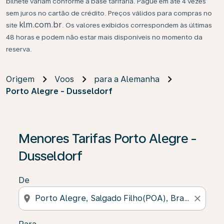
bilhete variam conforme a base tarifária. Pague em até 4 vezes
sem juros no cartão de crédito. Preços válidos para compras no
klm.com.br
site
. Os valores exibidos correspondem às últimas
48 horas e podem não estar mais disponíveis no momento da
reserva.
Origem
Voos
para a Alemanha
Porto Alegre - Dusseldorf
Se não forem encontrados resultados, clique em “Enco
Menores Tarifas Porto Alegre -
Dusseldorf
De
location_on
close