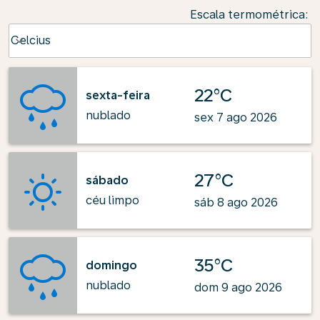
Escala termométrica
:
Weather unit option Celcius Selected
Celcius
keyboard_arrow_down
22°C
sexta-feira
nublado
sex 7 ago 2026
27°C
sábado
céu limpo
sáb 8 ago 2026
35°C
domingo
nublado
dom 9 ago 2026