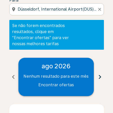
Para
location_on
close
Se não forem encontrados
resultados, clique em
“Encontrar ofertas” para ver
nossas melhores tarifas
ago 2026
chevron_left
chevron_right
Nenhum resultado para este mês
Nenh
Encontrar ofertas
Displaying fares for agosto-2026