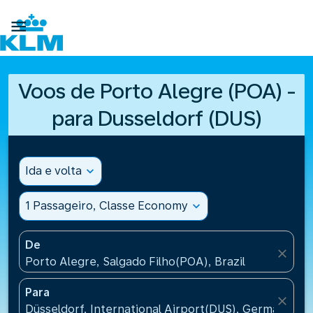

Voos de Porto Alegre (POA) -
para Dusseldorf (DUS)
Ida e volta
expand_more
1 Passageiro, Classe Economy
expand_more
De
close
Porto Alegre, Salgado Filho(POA), Brazil
Para
close
Düsseldorf, International Airport(DUS), Germany