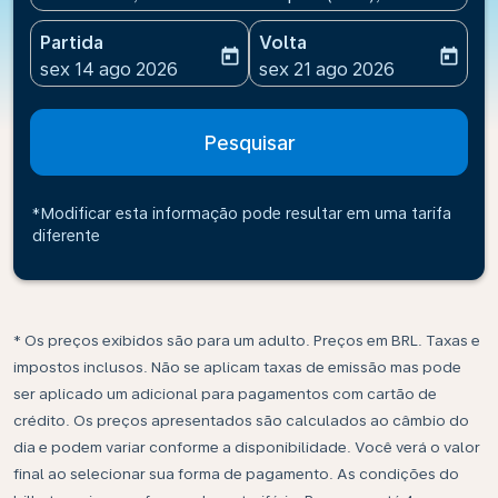
Partida
Volta
today
today
fc-booking-departure-date-aria-label
fc-booking-return-date-ari
sex 14 ago 2026
sex 21 ago 2026
Pesquisar
*Modificar esta informação pode resultar em uma tarifa
diferente
* Os preços exibidos são para um adulto. Preços em BRL. Taxas e
impostos inclusos. Não se aplicam taxas de emissão mas pode
ser aplicado um adicional para pagamentos com cartão de
crédito. Os preços apresentados são calculados ao câmbio do
dia e podem variar conforme a disponibilidade. Você verá o valor
final ao selecionar sua forma de pagamento. As condições do