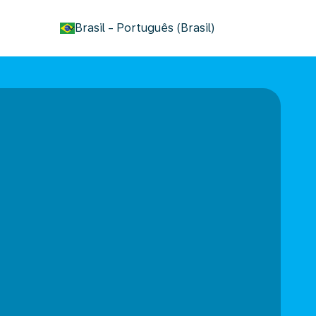
keyboard_arrow_down
Brasil
-
Português (Brasil)