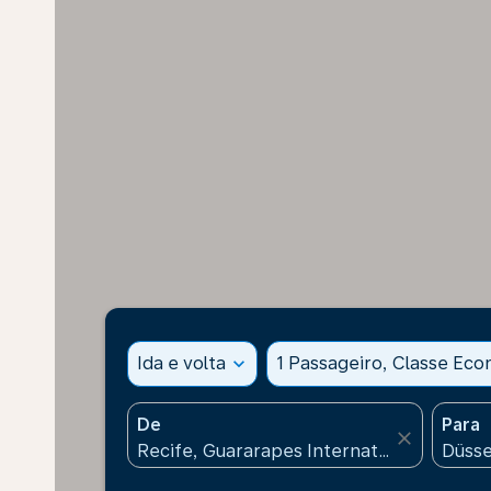
Ida e volta
expand_more
1 Passageiro, Classe Ec
De
Para
close