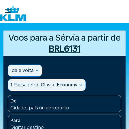

Voos para a Sérvia a partir de
BRL6131
Ida e volta
expand_more
1 Passageiro, Classe Economy
expand_more
De
Cidade, país ou aeroporto
Para
Digitar destino