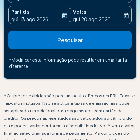
Partida
Volta
today
today
fc-booking-departure-date-aria-label
fc-booking-return-date-ari
qui 13 ago 2026
qui 20 ago 2026
Pesquisar
*Modificar esta informação pode resultar em uma tarifa
diferente
* Os preços exibidos são para um adulto. Preços em BRL. Taxas e
impostos inclusos. Não se aplicam taxas de emissão mas pode
ser aplicado um adicional para pagamentos com cartão de
crédito. Os preços apresentados são calculados ao câmbio do
dia e podem variar conforme a disponibilidade. Você verá o valor
final ao selecionar sua forma de pagamento. As condições do