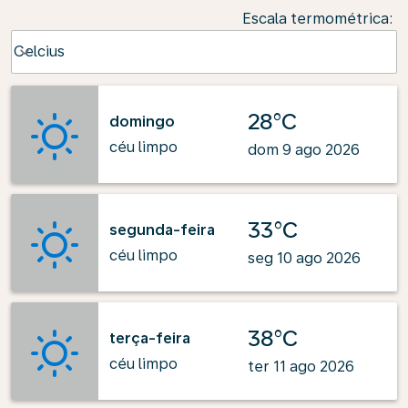
Escala termométrica
:
Weather unit option Celcius Selected
Celcius
keyboard_arrow_down
28°C
domingo
céu limpo
dom 9 ago 2026
33°C
segunda-feira
céu limpo
seg 10 ago 2026
38°C
terça-feira
céu limpo
ter 11 ago 2026