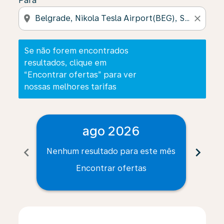
Para
location_on
close
Se não forem encontrados
resultados, clique em
“Encontrar ofertas” para ver
nossas melhores tarifas
ago 2026
chevron_left
chevron_right
Nenhum resultado para este mês
Nenh
Encontrar ofertas
Displaying fares for agosto-2026