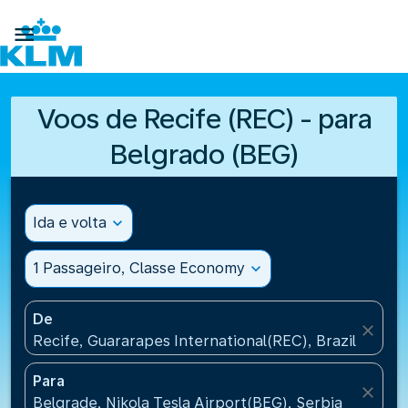

Voos de Recife (REC) - para
Belgrado (BEG)
Ida e volta
expand_more
1 Passageiro, Classe Economy
expand_more
De
close
Recife, Guararapes International(REC), Brazil
Para
close
Belgrade, Nikola Tesla Airport(BEG), Serbia