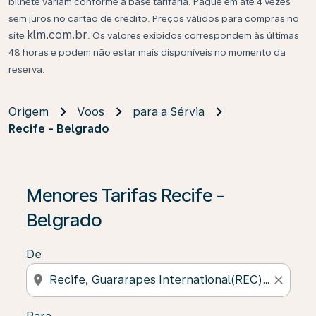
bilhete variam conforme a base tarifária. Pague em até 4 vezes
sem juros no cartão de crédito. Preços válidos para compras no
klm.com.br
site
. Os valores exibidos correspondem às últimas
48 horas e podem não estar mais disponíveis no momento da
reserva.
Origem
Voos
para a Sérvia
Recife - Belgrado
Se não forem encontrados resultados, clique em “Enco
Menores Tarifas Recife -
Belgrado
De
location_on
close