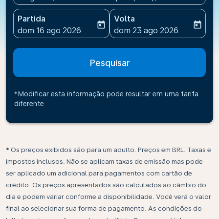
Partida
Volta
today
today
fc-booking-departure-date-aria-label
fc-booking-return-date-ari
dom 16 ago 2026
dom 23 ago 2026
Pesquisar
*Modificar esta informação pode resultar em uma tarifa
diferente
* Os preços exibidos são para um adulto. Preços em BRL. Taxas e
impostos inclusos. Não se aplicam taxas de emissão mas pode
ser aplicado um adicional para pagamentos com cartão de
crédito. Os preços apresentados são calculados ao câmbio do
dia e podem variar conforme a disponibilidade. Você verá o valor
final ao selecionar sua forma de pagamento. As condições do