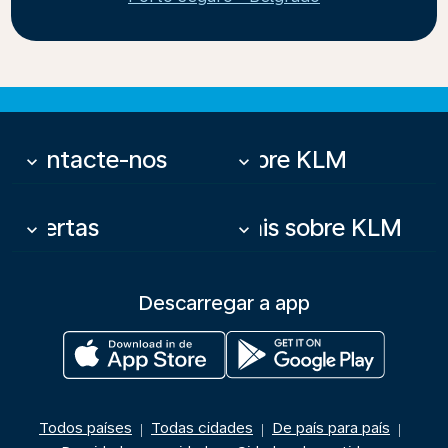
Contacte-nos
Sobre KLM
keyboard_arrow_down
keyboard_arrow_down
Ofertas
Mais sobre KLM
keyboard_arrow_down
keyboard_arrow_down
Descarregar a app
Todos países
Todas cidades
De país para país
|
|
|