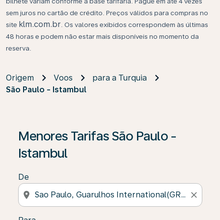
bilhete variam conforme a base tarifária. Pague em até 4 vezes
sem juros no cartão de crédito. Preços válidos para compras no
klm.com.br
site
. Os valores exibidos correspondem às últimas
48 horas e podem não estar mais disponíveis no momento da
reserva.
Origem
Voos
para a Turquia
São Paulo - Istambul
Se não forem encontrados resultados, clique em “Enco
Menores Tarifas São Paulo -
Istambul
De
location_on
close