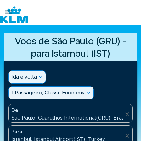

Voos de São Paulo (GRU) -
para Istambul (IST)
Ida e volta
expand_more
1 Passageiro, Classe Economy
expand_more
De
close
Sao Paulo, Guarulhos International(GRU), Brazil
Para
close
Istanbul, Istanbul Airport(IST), Turkey