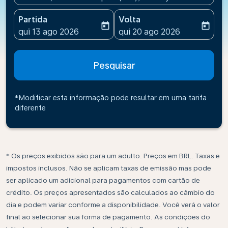
Partida
Volta
today
today
fc-booking-departure-date-aria-label
fc-booking-return-date-ari
qui 13 ago 2026
qui 20 ago 2026
Pesquisar
*Modificar esta informação pode resultar em uma tarifa
diferente
* Os preços exibidos são para um adulto. Preços em BRL. Taxas e
impostos inclusos. Não se aplicam taxas de emissão mas pode
ser aplicado um adicional para pagamentos com cartão de
crédito. Os preços apresentados são calculados ao câmbio do
dia e podem variar conforme a disponibilidade. Você verá o valor
final ao selecionar sua forma de pagamento. As condições do