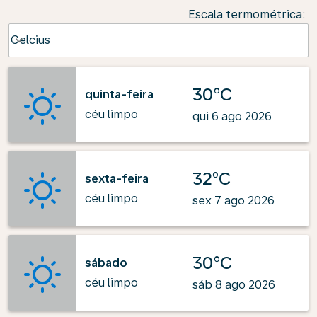
Escala termométrica
:
Weather unit option Celcius Selected
Celcius
keyboard_arrow_down
30°C
quinta-feira
céu limpo
qui 6 ago 2026
32°C
sexta-feira
céu limpo
sex 7 ago 2026
30°C
sábado
céu limpo
sáb 8 ago 2026