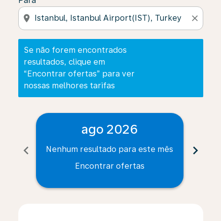
Para
location_on
close
Se não forem encontrados
resultados, clique em
“Encontrar ofertas” para ver
nossas melhores tarifas
ago 2026
chevron_left
chevron_right
Nenhum resultado para este mês
Nenh
Encontrar ofertas
Displaying fares for agosto-2026