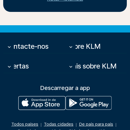
Contacte-nos
Sobre KLM
keyboard_arrow_down
keyboard_arrow_down
Ofertas
Mais sobre KLM
keyboard_arrow_down
keyboard_arrow_down
Descarregar a app
Todos países
Todas cidades
De país para país
|
|
|