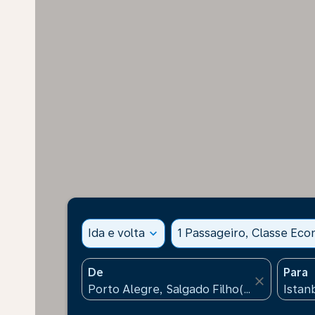
Ida e volta
expand_more
1 Passageiro, Classe Ec
De
Para
close