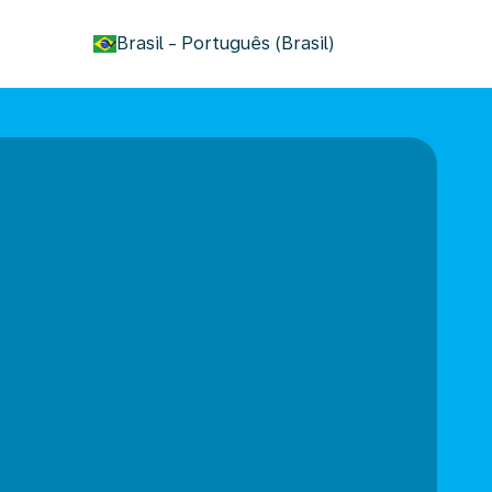
keyboard_arrow_down
Brasil
-
Português (Brasil)