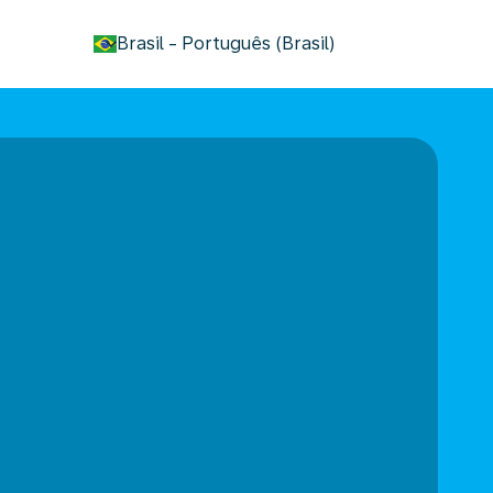
keyboard_arrow_down
Brasil
-
Português (Brasil)