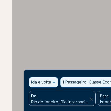
Ida e volta
expand_more
1 Passageiro, Classe Ec
De
Para
close