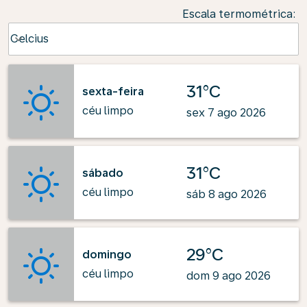
Escala termométrica
:
Weather unit option Celcius Selected
Celcius
keyboard_arrow_down
31°C
sexta-feira
céu limpo
sex 7 ago 2026
31°C
sábado
céu limpo
sáb 8 ago 2026
29°C
domingo
céu limpo
dom 9 ago 2026