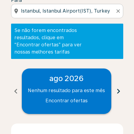
Para
location_on
close
Se não forem encontrados
resultados, clique em
“Encontrar ofertas” para ver
nossas melhores tarifas
ago 2026
chevron_left
chevron_right
Nenhum resultado para este mês
Nenh
Encontrar ofertas
Displaying fares for agosto-2026