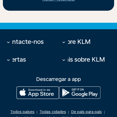
Contacte-nos
Sobre KLM
keyboard_arrow_down
keyboard_arrow_down
Ofertas
Mais sobre KLM
keyboard_arrow_down
keyboard_arrow_down
Descarregar a app
Todos países
Todas cidades
De país para país
|
|
|