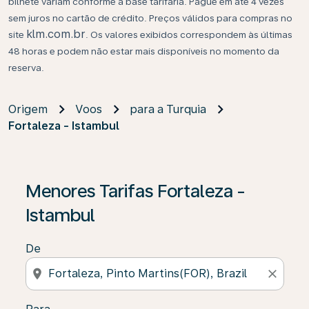
bilhete variam conforme a base tarifária. Pague em até 4 vezes
sem juros no cartão de crédito. Preços válidos para compras no
klm.com.br
site
. Os valores exibidos correspondem às últimas
48 horas e podem não estar mais disponíveis no momento da
reserva.
Origem
Voos
para a Turquia
Fortaleza - Istambul
Se não forem encontrados resultados, clique em “Enco
Menores Tarifas Fortaleza -
Istambul
De
location_on
close