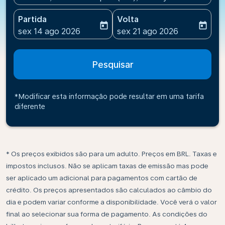
Partida
Volta
today
today
fc-booking-departure-date-aria-label
fc-booking-return-date-ari
sex 14 ago 2026
sex 21 ago 2026
Pesquisar
*Modificar esta informação pode resultar em uma tarifa
diferente
* Os preços exibidos são para um adulto. Preços em BRL. Taxas e
impostos inclusos. Não se aplicam taxas de emissão mas pode
ser aplicado um adicional para pagamentos com cartão de
crédito. Os preços apresentados são calculados ao câmbio do
dia e podem variar conforme a disponibilidade. Você verá o valor
final ao selecionar sua forma de pagamento. As condições do