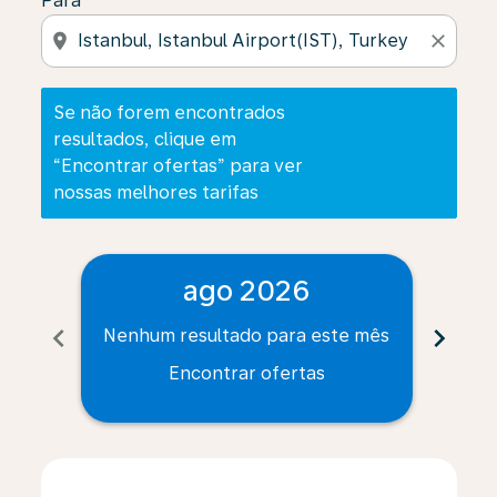
Para
location_on
close
Se não forem encontrados
resultados, clique em
“Encontrar ofertas” para ver
nossas melhores tarifas
ago 2026
chevron_left
chevron_right
Nenhum resultado para este mês
Nenh
Encontrar ofertas
Displaying fares for agosto-2026