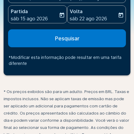
Partida
Volta
today
today
fc-booking-departure-date-aria-label
fc-booking-return-date-ari
sáb 15 ago 2026
sáb 22 ago 2026
Pesquisar
*Modificar esta informação pode resultar em uma tarifa
diferente
* Os preços exibidos são para um adulto. Preços em BRL. Taxas e
impostos inclusos. Não se aplicam taxas de emissão mas pode
ser aplicado um adicional para pagamentos com cartão de
crédito. Os preços apresentados são calculados ao câmbio do
dia e podem variar conforme a disponibilidade. Você verá o valor
final ao selecionar sua forma de pagamento. As condições do