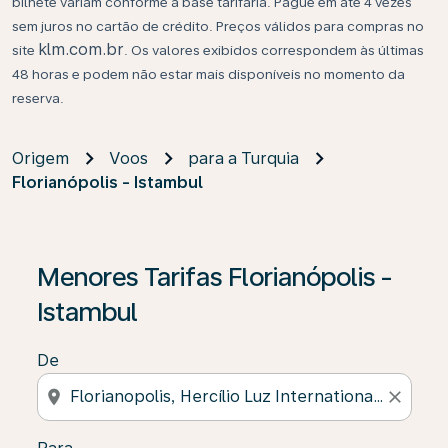
bilhete variam conforme a base tarifária. Pague em até 4 vezes
sem juros no cartão de crédito. Preços válidos para compras no
klm.com.br
site
. Os valores exibidos correspondem às últimas
48 horas e podem não estar mais disponíveis no momento da
reserva.
Origem
Voos
para a Turquia
Florianópolis - Istambul
Se não forem encontrados resultados, clique em “Enco
Menores Tarifas Florianópolis -
Istambul
De
location_on
close