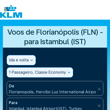

Voos de Florianópolis (FLN) -
para Istambul (IST)
Ida e volta
expand_more
1 Passageiro, Classe Economy
expand_more
De
close
Florianopolis, Hercílio Luz International Airport(FLN)
Para
close
Istanbul, Istanbul Airport(IST), Turkey