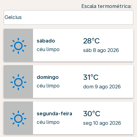
Escala termométrica
:
Weather unit option Celcius Selected
Celcius
keyboard_arrow_down
28°C
sábado
céu limpo
sáb 8 ago 2026
31°C
domingo
céu limpo
dom 9 ago 2026
30°C
segunda-feira
céu limpo
seg 10 ago 2026