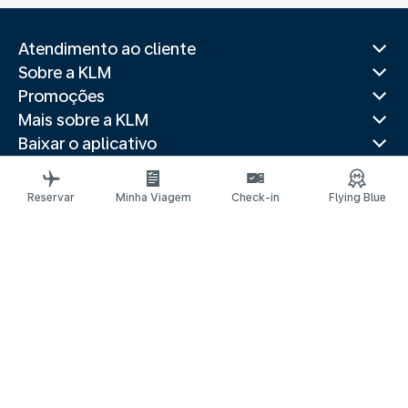
Atendimento ao cliente
Sobre a KLM
Promoções
Mais sobre a KLM
Baixar o aplicativo
Sites relacionados
Guias de viagem
Reservar
Minha Viagem
Check-in
Flying Blue
Destinos populares
Países populares
Itinerários mais procurados
Avisos legais
Declaração de privacidade
Declaração de acessibilidade
Solicitar assistência
© 2026 KLM
CNPJ 33.643.420/0001-45
Configurações de cookies