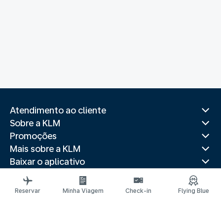
Atendimento ao cliente
Sobre a KLM
Promoções
Mais sobre a KLM
Baixar o aplicativo
Sites relacionados
Guias de viagem
Reservar
Minha Viagem
Check-in
Flying Blue
Destinos populares
Países populares