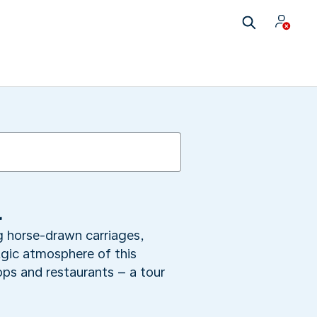
l
ng horse-drawn carriages,
lgic atmosphere of this
hops and restaurants – a tour