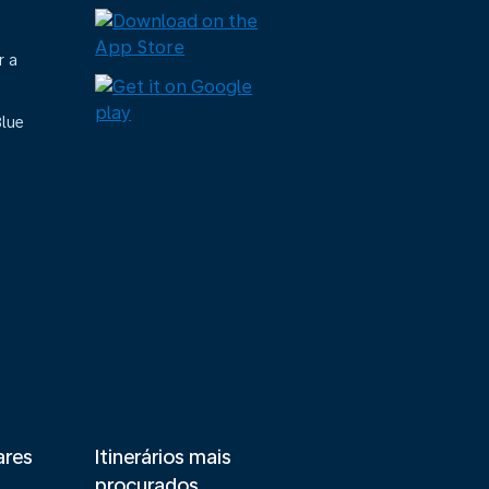
r a
Blue
ares
Itinerários mais
procurados