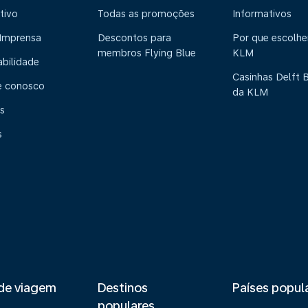
tivo
Todas as promoções
Informativos
 Imprensa
Descontos para
Por que escolhe
membros Flying Blue
KLM
abilidade
Casinhas Delft 
e conosco
da KLM
s
s
de viagem
Destinos
Países popul
populares