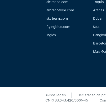
airfrance.com
Tóquio
airfranceklm.com
Atenas
skyteam.com
Dubai
flyingblue.com
Seul
Inglês
Bangko
Barcelo
Mais Gu
Avisos legais
Declaração de pr
CNPJ 33.643.420/0001-45
Con