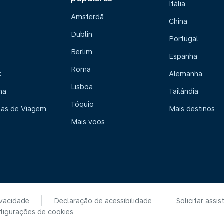
Itália
Amsterdã
China
Dublin
Portugal
Berlim
Espanha
Roma
k
Alemanha
Lisboa
na
Tailândia
Tóquio
ias de Viagem
Mais destinos
Mais voos
ivacidade
Declaração de acessibilidade
Solicitar assis
figurações de cookies