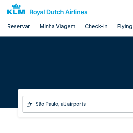
Reservar
Minha Viagem
Check-in
Flying
I
am
travelling
from