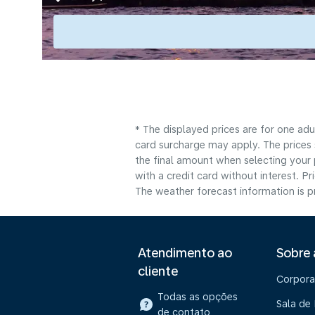
* The displayed prices are for one adu
card surcharge may apply. The prices 
the final amount when selecting your 
with a credit card without interest. Pr
The weather forecast information is pr
Atendimento ao
Sobre
cliente
Corpora
Todas as opções
Sala de
de contato