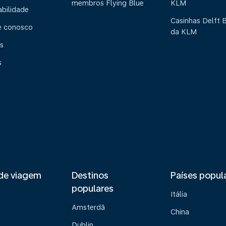
membros Flying Blue
KLM
abilidade
Casinhas Delft 
e conosco
da KLM
s
s
de viagem
Destinos
Países popul
populares
Itália
Amsterdã
China
Dublin