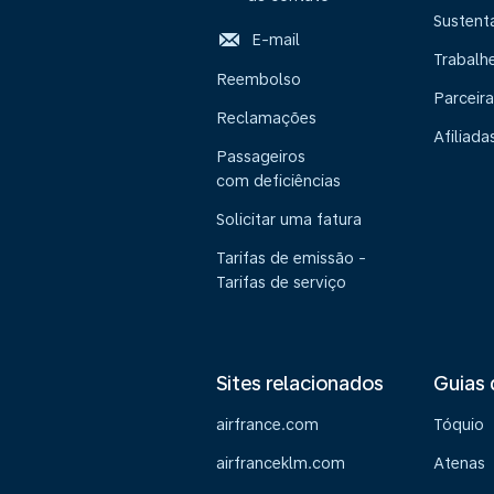
Sustent
E-mail
Trabalh
Reembolso
Parceira
Reclamações
Afiliada
Passageiros
com deficiências
Solicitar uma fatura
Tarifas de emissão -
Tarifas de serviço
Sites relacionados
Guias 
airfrance.com
Tóquio
airfranceklm.com
Atenas