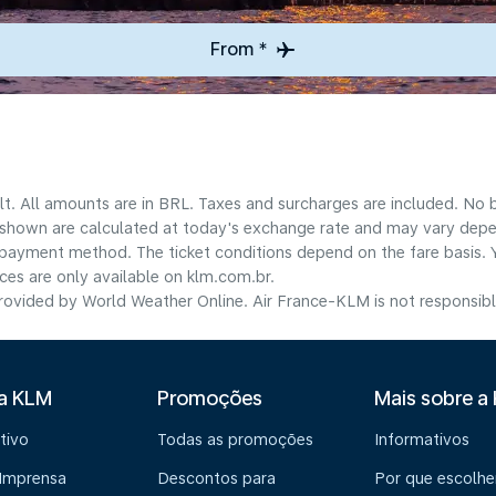
From *
lt. All amounts are in BRL. Taxes and surcharges are included. No b
shown are calculated at today's exchange rate and may vary dependi
payment method.​ The ticket conditions depend on the fare basis. 
ices are only available on klm.com.br.
ovided by World Weather Online. Air France-KLM is not responsible f
 a KLM
Promoções
Mais sobre a
tivo
Todas as promoções
Informativos
 Imprensa
Descontos para
Por que escolhe