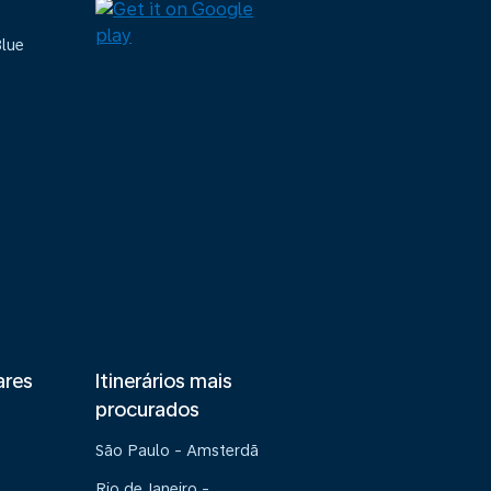
Blue
ares
Itinerários mais
procurados
São Paulo - Amsterdã
Rio de Janeiro -