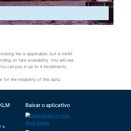
ooking fee is applicable, but a credit
ng on fare availability. You will see
You can pay in up to 4 instalments
or the reliability of this data.
 KLM
Baixar o aplicativo
r a