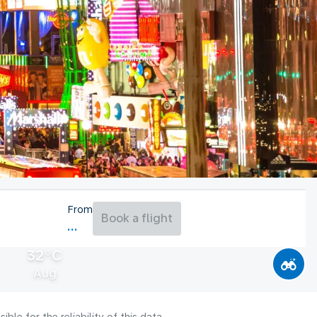
From
Book a flight
32°C
Aug