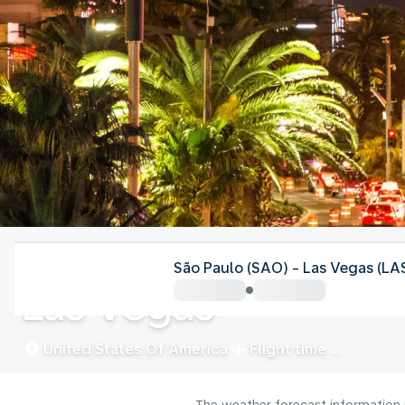
United States Of America
São Paulo (SAO) - Las Vegas (LA
Las Vegas
United States Of America
Flight time