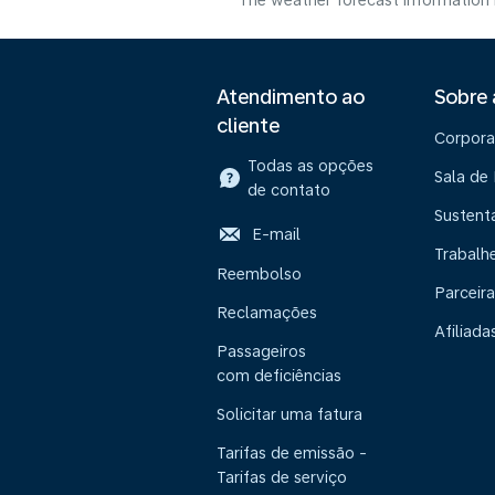
The weather forecast information i
Atendimento ao
Sobre
cliente
Corpora
Todas as opções
Sala de
de contato
Sustent
E-mail
Trabalh
Reembolso
Parceira
Reclamações
Afiliada
Passageiros
com deficiências
Solicitar uma fatura
Tarifas de emissão -
Tarifas de serviço