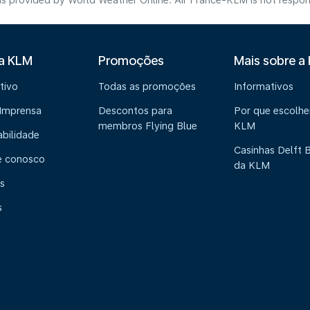
s provided by World Weather Online. Air France-KLM is not responsibl
 a KLM
Promoções
Mais sobre a
tivo
Todas as promoções
Informativos
 Imprensa
Descontos para
Por que escolhe
membros Flying Blue
KLM
abilidade
Casinhas Delft 
e conosco
da KLM
s
s