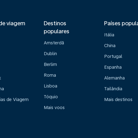
de viagem
Destinos
Países popul
populares
Itália
Amsterdã
China
Dublin
Portugal
Berlim
Espanha
Roma
k
Alemanha
Lisboa
na
Tailândia
Tóquio
ias de Viagem
Mais destinos
Mais voos