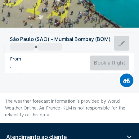
India
São Paulo (SAO) - Mumbai Bombay (BOM)
Mumbai/Bombay
From
27°C
India
Book a flight
Flight time
Aug
The weather forecast information is provided by World
Weather Online. Air France-KLM is not responsible for the
reliability of this data.
Atendimento ao cliente