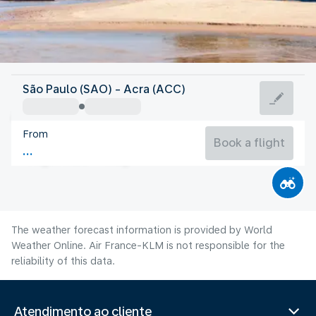
Ghana
São Paulo (SAO) - Acra (ACC)
Accra
From
25°C
Ghana
Book a flight
Flight time
Aug
The weather forecast information is provided by World
Weather Online. Air France-KLM is not responsible for the
reliability of this data.
Atendimento ao cliente