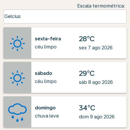
Escala termométrica
:
Weather unit option Celcius Selected
Celcius
keyboard_arrow_down
28°C
sexta-feira
céu limpo
sex 7 ago 2026
29°C
sábado
céu limpo
sáb 8 ago 2026
34°C
domingo
chuva leve
dom 9 ago 2026