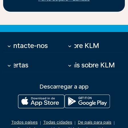
Contacte-nos
Sobre KLM
keyboard_arrow_down
keyboard_arrow_down
Ofertas
Mais sobre KLM
keyboard_arrow_down
keyboard_arrow_down
Descarregar a app
Todos países
Todas cidades
De país para país
|
|
|