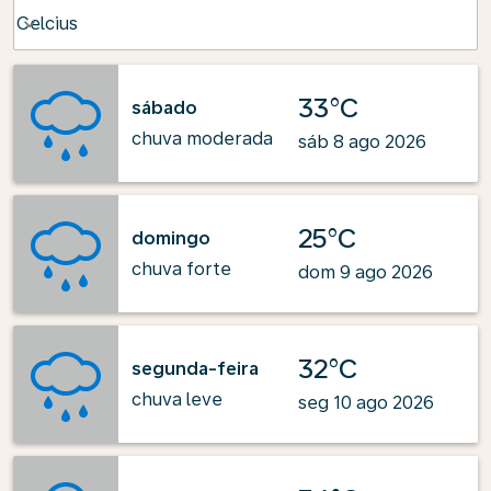
Weather unit option Celcius Selected
Celcius
keyboard_arrow_down
33°C
sábado
chuva moderada
sáb 8 ago 2026
25°C
domingo
chuva forte
dom 9 ago 2026
32°C
segunda-feira
chuva leve
seg 10 ago 2026