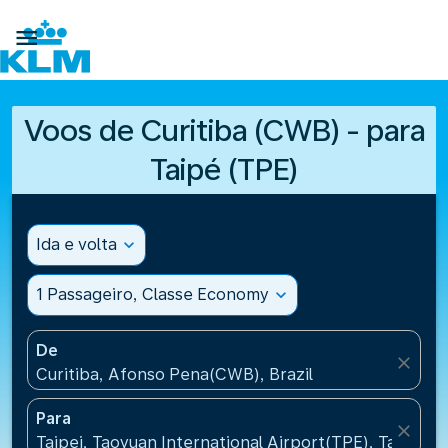

Voos de Curitiba (CWB) - para
Taipé (TPE)
Ida e volta
expand_more
1 Passageiro, Classe Economy
expand_more
De
close
Curitiba, Afonso Pena(CWB), Brazil
Para
close
Taipei, Taoyuan International Airport(TPE), Taiwan, 