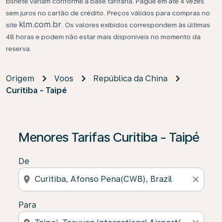
bilhete variam conforme a base tarifária. Pague em até 4 vezes
sem juros no cartão de crédito. Preços válidos para compras no
klm.com.br
site
. Os valores exibidos correspondem às últimas
48 horas e podem não estar mais disponíveis no momento da
reserva.
Origem
Voos
República da China
Curitiba - Taipé
Se não forem encontrados resultados, clique em “Enco
Menores Tarifas Curitiba - Taipé
De
location_on
close
Para