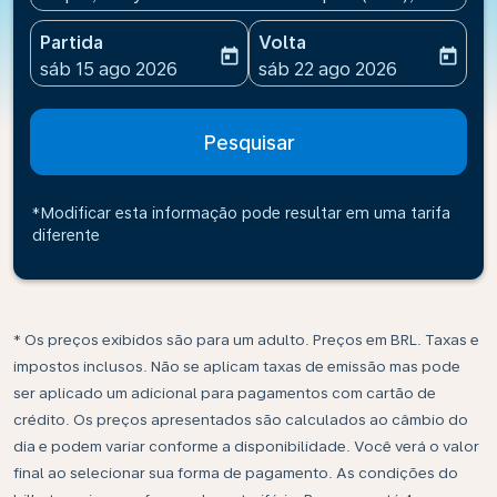
Partida
Volta
today
today
fc-booking-departure-date-aria-label
fc-booking-return-date-ari
sáb 15 ago 2026
sáb 22 ago 2026
Pesquisar
*Modificar esta informação pode resultar em uma tarifa
diferente
* Os preços exibidos são para um adulto. Preços em BRL. Taxas e
impostos inclusos. Não se aplicam taxas de emissão mas pode
ser aplicado um adicional para pagamentos com cartão de
crédito. Os preços apresentados são calculados ao câmbio do
dia e podem variar conforme a disponibilidade. Você verá o valor
final ao selecionar sua forma de pagamento. As condições do