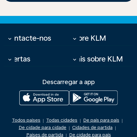
Contacte-nos
Sobre KLM
keyboard_arrow_down
keyboard_arrow_down
Ofertas
Mais sobre KLM
keyboard_arrow_down
keyboard_arrow_down
Descarregar a app
Todos países
Todas cidades
De país para país
|
|
|
De cidade para cidade
Cidades de partida
|
|
Países de partida
De cidade para país
|