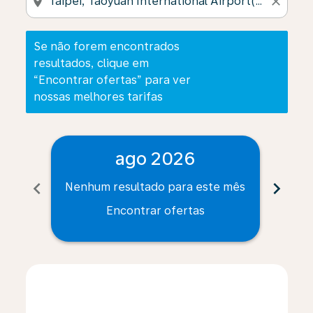
location_on
close
Se não forem encontrados
resultados, clique em
“Encontrar ofertas” para ver
nossas melhores tarifas
ago 2026
chevron_left
chevron_right
Nenhum resultado para este mês
Nenh
Encontrar ofertas
Displaying fares for agosto-2026