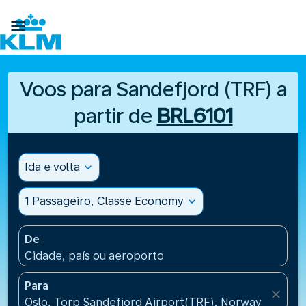

Voos para Sandefjord (TRF) a
partir de
BRL6101
Ida e volta
expand_more
1 Passageiro, Classe Economy
expand_more
De
Cidade, país ou aeroporto
Para
close
Oslo, Torp Sandefjord Airport(TRF), Norway