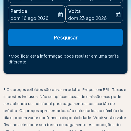
Partida
Volta
today
today
fc-booking-departure-date-aria-label
fc-booking-return-date-ari
dom 16 ago 2026
dom 23 ago 2026
Pesquisar
*Modificar esta informação pode resultar em uma tarifa
diferente
* Os preços exibidos são para um adulto. Preços em BRL. Taxas e
impostos inclusos. Não se aplicam taxas de emissão mas pode
ser aplicado um adicional para pagamentos com cartão de
crédito. Os preços apresentados são calculados ao câmbio do
dia e podem variar conforme a disponibilidade. Você verá o valor
final ao selecionar sua forma de pagamento. As condições do