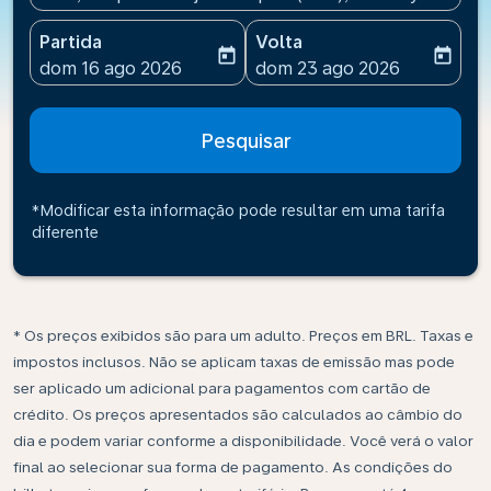
Partida
Volta
today
today
fc-booking-departure-date-aria-label
fc-booking-return-date-ari
dom 16 ago 2026
dom 23 ago 2026
Pesquisar
*Modificar esta informação pode resultar em uma tarifa
diferente
* Os preços exibidos são para um adulto. Preços em BRL. Taxas e
impostos inclusos. Não se aplicam taxas de emissão mas pode
ser aplicado um adicional para pagamentos com cartão de
crédito. Os preços apresentados são calculados ao câmbio do
dia e podem variar conforme a disponibilidade. Você verá o valor
final ao selecionar sua forma de pagamento. As condições do