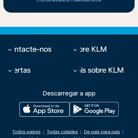
Contacte-nos
Sobre KLM
keyboard_arrow_down
keyboard_arrow_down
Ofertas
Mais sobre KLM
keyboard_arrow_down
keyboard_arrow_down
Descarregar a app
Todos países
Todas cidades
De país para país
|
|
|