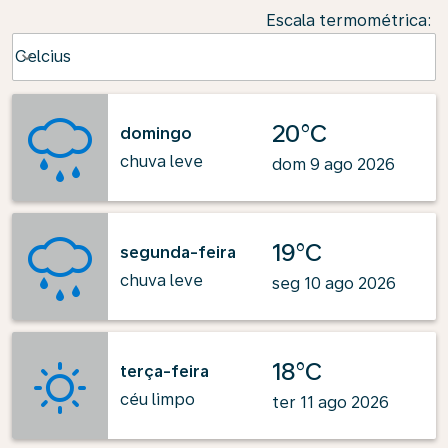
Escala termométrica
:
Weather unit option Celcius Selected
Celcius
keyboard_arrow_down
20°C
domingo
chuva leve
dom 9 ago 2026
19°C
segunda-feira
chuva leve
seg 10 ago 2026
18°C
terça-feira
céu limpo
ter 11 ago 2026