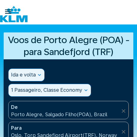

Voos de Porto Alegre (POA) -
para Sandefjord (TRF)
Ida e volta
expand_more
1 Passageiro, Classe Economy
expand_more
De
close
Porto Alegre, Salgado Filho(POA), Brazil
Para
close
Oslo, Torp Sandefjord Airport(TRF), Norway