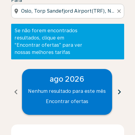
Para
location_on
close
Se não forem encontrados
resultados, clique em
“Encontrar ofertas” para ver
nossas melhores tarifas
ago 2026
chevron_left
chevron_right
Nenhum resultado para este mês
Nenh
Encontrar ofertas
Displaying fares for agosto-2026