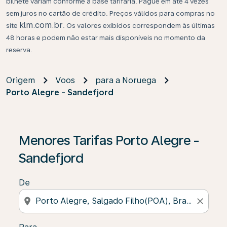
bilhete variam conforme a base tarifária. Pague em até 4 vezes
sem juros no cartão de crédito. Preços válidos para compras no
klm.com.br
site
. Os valores exibidos correspondem às últimas
48 horas e podem não estar mais disponíveis no momento da
reserva.
Origem
Voos
para a Noruega
Porto Alegre - Sandefjord
Se não forem encontrados resultados, clique em “Enco
Menores Tarifas Porto Alegre -
Sandefjord
De
location_on
close