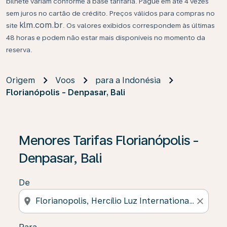
bilhete variam conforme a base tarifária. Pague em até 4 vezes
sem juros no cartão de crédito. Preços válidos para compras no
klm.com.br
site
. Os valores exibidos correspondem às últimas
48 horas e podem não estar mais disponíveis no momento da
reserva.
Origem
Voos
para a Indonésia
Florianópolis - Denpasar, Bali
Se não forem encontrados resultados, clique em “Enco
Menores Tarifas Florianópolis -
Denpasar, Bali
De
location_on
close