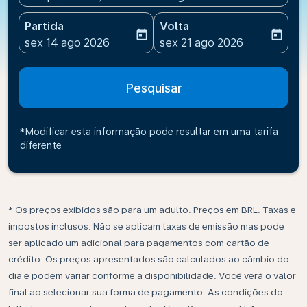
Partida
Volta
today
today
fc-booking-departure-date-aria-label
fc-booking-return-date-ari
sex 14 ago 2026
sex 21 ago 2026
Pesquisar
*Modificar esta informação pode resultar em uma tarifa
diferente
* Os preços exibidos são para um adulto. Preços em BRL. Taxas e
impostos inclusos. Não se aplicam taxas de emissão mas pode
ser aplicado um adicional para pagamentos com cartão de
crédito. Os preços apresentados são calculados ao câmbio do
dia e podem variar conforme a disponibilidade. Você verá o valor
final ao selecionar sua forma de pagamento. As condições do