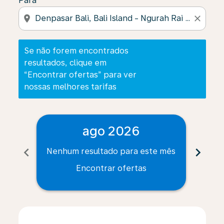
Para
location_on
close
Se não forem encontrados
resultados, clique em
“Encontrar ofertas” para ver
nossas melhores tarifas
ago 2026
chevron_left
chevron_right
Nenhum resultado para este mês
Nenh
Encontrar ofertas
Displaying fares for agosto-2026