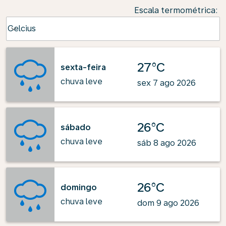
Escala termométrica
:
Weather unit option Celcius Selected
Celcius
keyboard_arrow_down
27°C
sexta-feira
chuva leve
sex 7 ago 2026
26°C
sábado
chuva leve
sáb 8 ago 2026
26°C
domingo
chuva leve
dom 9 ago 2026