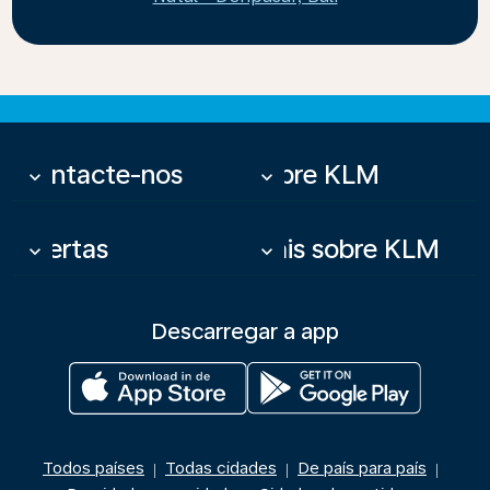
Contacte-nos
Sobre KLM
keyboard_arrow_down
keyboard_arrow_down
Ofertas
Mais sobre KLM
keyboard_arrow_down
keyboard_arrow_down
Descarregar a app
Todos países
Todas cidades
De país para país
|
|
|