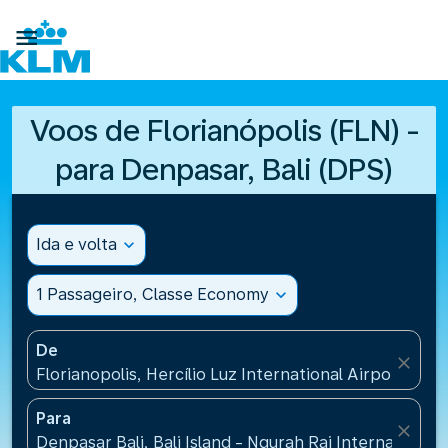

Voos de Florianópolis (FLN) -
para Denpasar, Bali (DPS)
Ida e volta
expand_more
1 Passageiro, Classe Economy
expand_more
De
close
Florianopolis, Hercílio Luz International Airport(FLN)
Para
close
Denpasar Bali, Bali Island - Ngurah Rai International