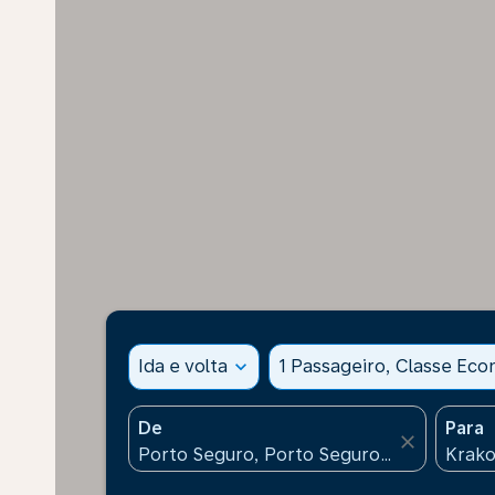
Ida e volta
expand_more
1 Passageiro, Classe Ec
De
Para
close