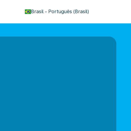
keyboard_arrow_down
Brasil
-
Português (Brasil)