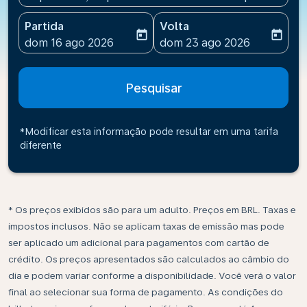
Partida
Volta
today
today
fc-booking-departure-date-aria-label
fc-booking-return-date-ari
dom 16 ago 2026
dom 23 ago 2026
Pesquisar
*Modificar esta informação pode resultar em uma tarifa
diferente
* Os preços exibidos são para um adulto. Preços em BRL. Taxas e
impostos inclusos. Não se aplicam taxas de emissão mas pode
ser aplicado um adicional para pagamentos com cartão de
crédito. Os preços apresentados são calculados ao câmbio do
dia e podem variar conforme a disponibilidade. Você verá o valor
final ao selecionar sua forma de pagamento. As condições do