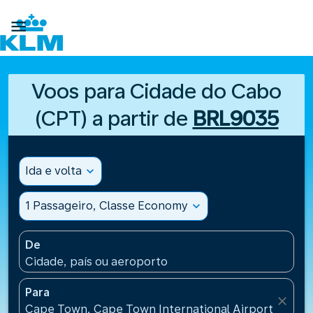

Voos para Cidade do Cabo
(CPT) a partir de
BRL9035
Ida e volta
expand_more
1 Passageiro, Classe Economy
expand_more
De
Cidade, país ou aeroporto
Para
close
Cape Town, Cape Town International Airport(CPT), 