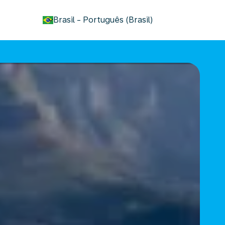
keyboard_arrow_down
Brasil
-
Português (Brasil)