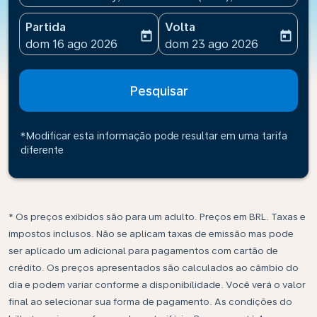
Partida
Volta
today
today
fc-booking-departure-date-aria-label
fc-booking-return-date-ari
dom 16 ago 2026
dom 23 ago 2026
Pesquisar
*Modificar esta informação pode resultar em uma tarifa
diferente
* Os preços exibidos são para um adulto. Preços em BRL. Taxas e
impostos inclusos. Não se aplicam taxas de emissão mas pode
ser aplicado um adicional para pagamentos com cartão de
crédito. Os preços apresentados são calculados ao câmbio do
dia e podem variar conforme a disponibilidade. Você verá o valor
final ao selecionar sua forma de pagamento. As condições do