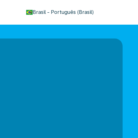
keyboard_arrow_down
Brasil
-
Português (Brasil)