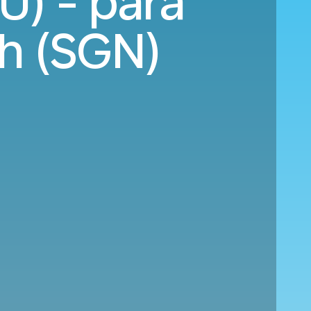
U) - para
h (SGN)