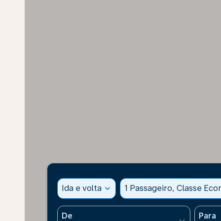
Ida e volta
expand_more
1 Passageiro, Classe Ec
De
Para