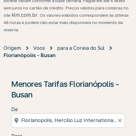
bilhete variam conforme a base tarifária. Pague em até 4 vezes
sem juros no cartão de crédito. Preços válidos para compras no
klm.com.br
site
. Os valores exibidos correspondem às últimas
48 horas e podem não estar mais disponíveis no momento da
reserva.
Origem
Voos
para a Coreia do Sul
Florianópolis - Busan
Se não forem encontrados resultados, clique em “Enco
Menores Tarifas Florianópolis -
Busan
De
location_on
close