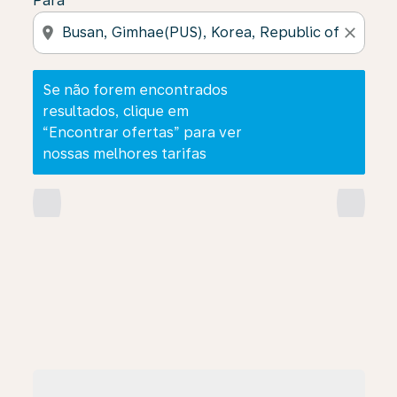
Para
location_on
close
Se não forem encontrados
resultados, clique em
“Encontrar ofertas” para ver
nossas melhores tarifas
chevron_left
chevron_right