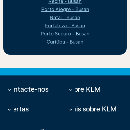
Recife - Busan
Porto Alegre - Busan
Natal - Busan
Fortaleza - Busan
Porto Seguro - Busan
Curitiba - Busan
Contacte-nos
Sobre KLM
keyboard_arrow_down
keyboard_arrow_down
Ofertas
Mais sobre KLM
keyboard_arrow_down
keyboard_arrow_down