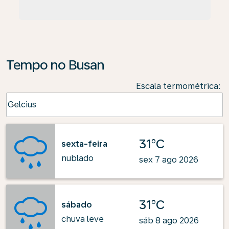
Tempo no Busan
Escala termométrica
:
Weather unit option Celcius Selected
Celcius
keyboard_arrow_down
31°C
sexta-feira
nublado
sex 7 ago 2026
31°C
sábado
chuva leve
sáb 8 ago 2026