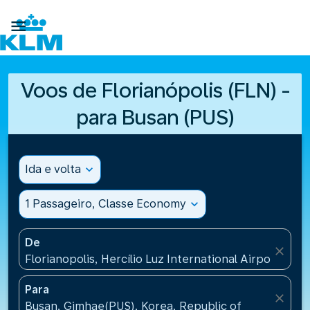

Voos de Florianópolis (FLN) -
para Busan (PUS)
Ida e volta
expand_more
1 Passageiro, Classe Economy
expand_more
De
close
Florianopolis, Hercílio Luz International Airport(FLN)
Para
close
Busan, Gimhae(PUS), Korea, Republic of