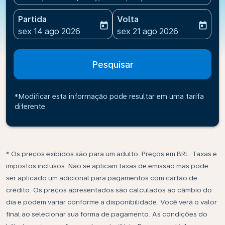
Partida
Volta
today
today
fc-booking-departure-date-aria-label
fc-booking-return-date-ari
sex 14 ago 2026
sex 21 ago 2026
Pesquisar
*Modificar esta informação pode resultar em uma tarifa
diferente
* Os preços exibidos são para um adulto. Preços em BRL. Taxas e
impostos inclusos. Não se aplicam taxas de emissão mas pode
ser aplicado um adicional para pagamentos com cartão de
crédito. Os preços apresentados são calculados ao câmbio do
dia e podem variar conforme a disponibilidade. Você verá o valor
final ao selecionar sua forma de pagamento. As condições do