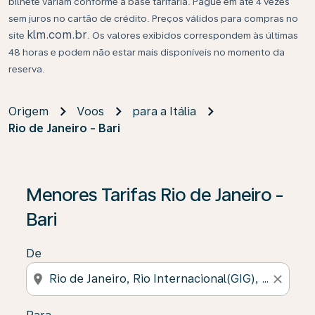
bilhete variam conforme a base tarifária. Pague em até 4 vezes
sem juros no cartão de crédito. Preços válidos para compras no
klm.com.br
site
. Os valores exibidos correspondem às últimas
48 horas e podem não estar mais disponíveis no momento da
reserva.
Origem
Voos
para a Itália
Rio de Janeiro - Bari
Se não forem encontrados resultados, clique em “Enco
Menores Tarifas Rio de Janeiro -
Bari
De
location_on
close