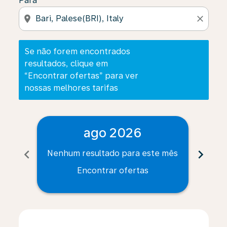
Para
location_on
close
Se não forem encontrados
resultados, clique em
“Encontrar ofertas” para ver
nossas melhores tarifas
ago 2026
chevron_left
chevron_right
Nenhum resultado para este mês
Nenh
Encontrar ofertas
Displaying fares for agosto-2026