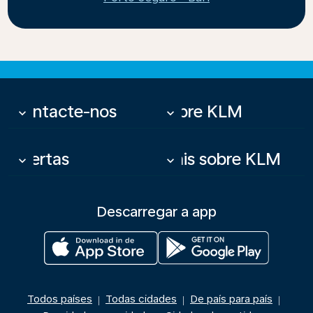
Contacte-nos
Sobre KLM
keyboard_arrow_down
keyboard_arrow_down
Ofertas
Mais sobre KLM
keyboard_arrow_down
keyboard_arrow_down
Descarregar a app
Todos países
Todas cidades
De país para país
|
|
|