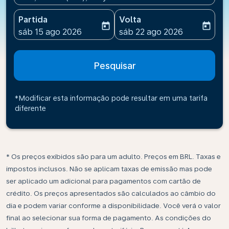
Partida
Volta
today
today
fc-booking-departure-date-aria-label
fc-booking-return-date-ari
sáb 15 ago 2026
sáb 22 ago 2026
Pesquisar
*Modificar esta informação pode resultar em uma tarifa
diferente
* Os preços exibidos são para um adulto. Preços em BRL. Taxas e
impostos inclusos. Não se aplicam taxas de emissão mas pode
ser aplicado um adicional para pagamentos com cartão de
crédito. Os preços apresentados são calculados ao câmbio do
dia e podem variar conforme a disponibilidade. Você verá o valor
final ao selecionar sua forma de pagamento. As condições do