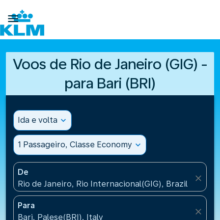

Voos de Rio de Janeiro (GIG) -
para Bari (BRI)
Ida e volta
expand_more
1 Passageiro, Classe Economy
expand_more
De
close
Rio de Janeiro, Rio Internacional(GIG), Brazil
Para
close
Bari, Palese(BRI), Italy