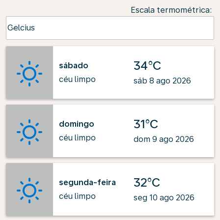
Escala termométrica
:
Weather unit option Celcius Selected
Celcius
keyboard_arrow_down
34°C
sábado
céu limpo
sáb 8 ago 2026
31°C
domingo
céu limpo
dom 9 ago 2026
32°C
segunda-feira
céu limpo
seg 10 ago 2026