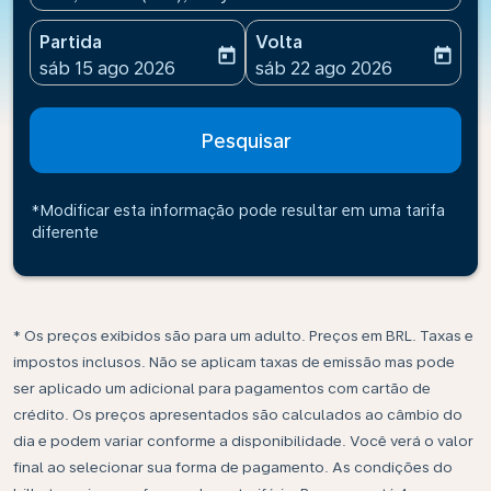
Partida
Volta
today
today
fc-booking-departure-date-aria-label
fc-booking-return-date-ari
sáb 15 ago 2026
sáb 22 ago 2026
Pesquisar
*Modificar esta informação pode resultar em uma tarifa
diferente
* Os preços exibidos são para um adulto. Preços em BRL. Taxas e
impostos inclusos. Não se aplicam taxas de emissão mas pode
ser aplicado um adicional para pagamentos com cartão de
crédito. Os preços apresentados são calculados ao câmbio do
dia e podem variar conforme a disponibilidade. Você verá o valor
final ao selecionar sua forma de pagamento. As condições do