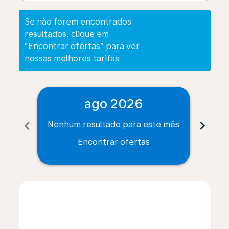
Se não forem encontrados
resultados, clique em
“Encontrar ofertas” para ver
nossas melhores tarifas
ago 2026
chevron_left
chevron_right
Nenhum resultado para este mês
Nenh
Encontrar ofertas
Displaying fares for agosto-2026