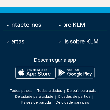
Contacte-nos
Sobre KLM
keyboard_arrow_down
keyboard_arrow_down
Ofertas
Mais sobre KLM
keyboard_arrow_down
keyboard_arrow_down
Descarregar a app
Todos países
Todas cidades
De país para país
|
|
|
De cidade para cidade
Cidades de partida
|
|
Países de partida
De cidade para país
|