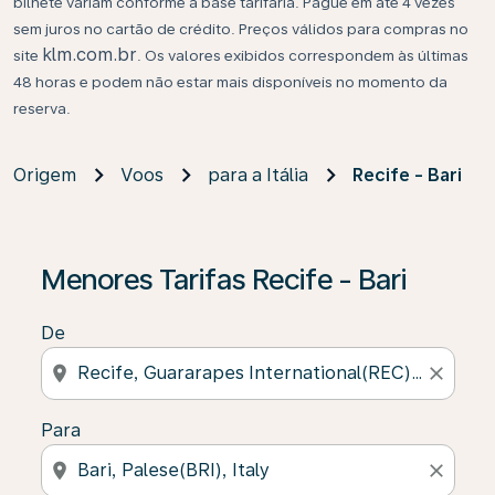
bilhete variam conforme a base tarifária. Pague em até 4 vezes
sem juros no cartão de crédito. Preços válidos para compras no
klm.com.br
site
. Os valores exibidos correspondem às últimas
48 horas e podem não estar mais disponíveis no momento da
reserva.
Origem
Voos
para a Itália
Recife - Bari
Se não forem encontrados resultados, clique em “Enco
Menores Tarifas Recife - Bari
De
location_on
close
Para
location_on
close