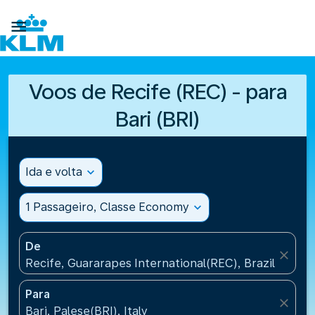

Voos de Recife (REC) - para
Bari (BRI)
Ida e volta
expand_more
1 Passageiro, Classe Economy
expand_more
De
close
Recife, Guararapes International(REC), Brazil
Para
close
Bari, Palese(BRI), Italy