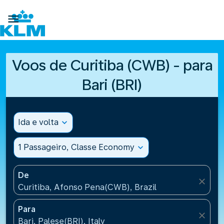

Voos de Curitiba (CWB) - para
Bari (BRI)
Ida e volta
expand_more
1 Passageiro, Classe Economy
expand_more
De
close
Curitiba, Afonso Pena(CWB), Brazil
Para
close
Bari, Palese(BRI), Italy