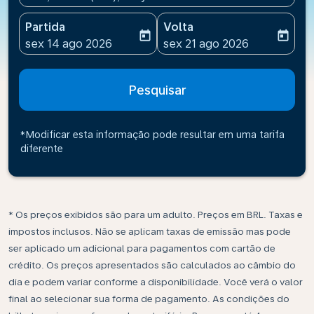
Partida
Volta
today
today
fc-booking-departure-date-aria-label
fc-booking-return-date-ari
sex 14 ago 2026
sex 21 ago 2026
Pesquisar
*Modificar esta informação pode resultar em uma tarifa
diferente
* Os preços exibidos são para um adulto. Preços em BRL. Taxas e
impostos inclusos. Não se aplicam taxas de emissão mas pode
ser aplicado um adicional para pagamentos com cartão de
crédito. Os preços apresentados são calculados ao câmbio do
dia e podem variar conforme a disponibilidade. Você verá o valor
final ao selecionar sua forma de pagamento. As condições do