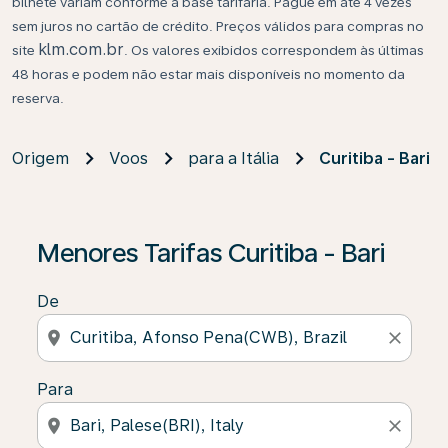
bilhete variam conforme a base tarifária. Pague em até 4 vezes
sem juros no cartão de crédito. Preços válidos para compras no
klm.com.br
site
. Os valores exibidos correspondem às últimas
48 horas e podem não estar mais disponíveis no momento da
reserva.
Origem
Voos
para a Itália
Curitiba - Bari
Se não forem encontrados resultados, clique em “Enco
Menores Tarifas Curitiba - Bari
De
location_on
close
Para
location_on
close