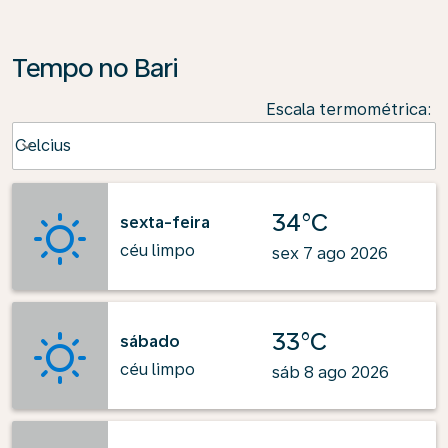
Tempo no Bari
Escala termométrica
:
Weather unit option Celcius Selected
Celcius
keyboard_arrow_down
34°C
sexta-feira
céu limpo
sex 7 ago 2026
33°C
sábado
céu limpo
sáb 8 ago 2026