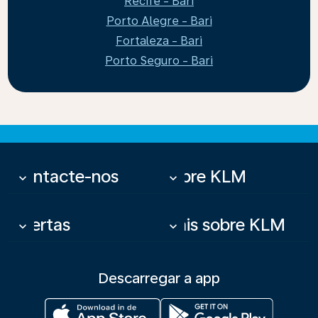
Recife - Bari
Porto Alegre - Bari
Fortaleza - Bari
Porto Seguro - Bari
Contacte-nos
Sobre KLM
keyboard_arrow_down
keyboard_arrow_down
Ofertas
Mais sobre KLM
keyboard_arrow_down
keyboard_arrow_down
Descarregar a app