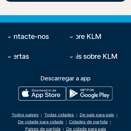
Contacte-nos
Sobre KLM
keyboard_arrow_down
keyboard_arrow_down
Ofertas
Mais sobre KLM
keyboard_arrow_down
keyboard_arrow_down
Descarregar a app
Todos países
Todas cidades
De país para país
|
|
|
De cidade para cidade
Cidades de partida
|
|
Países de partida
De cidade para país
|