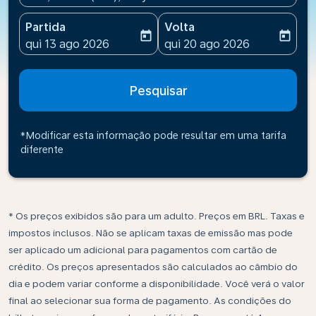
Partida
Volta
today
today
fc-booking-departure-date-aria-label
fc-booking-return-date-ari
qui 13 ago 2026
qui 20 ago 2026
Pesquisar
*Modificar esta informação pode resultar em uma tarifa
diferente
* Os preços exibidos são para um adulto. Preços em BRL. Taxas e
impostos inclusos. Não se aplicam taxas de emissão mas pode
ser aplicado um adicional para pagamentos com cartão de
crédito. Os preços apresentados são calculados ao câmbio do
dia e podem variar conforme a disponibilidade. Você verá o valor
final ao selecionar sua forma de pagamento. As condições do