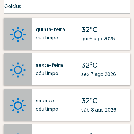
Weather unit option Celcius Selected
Celcius
keyboard_arrow_down
32°C
quinta-feira
céu limpo
qui 6 ago 2026
32°C
sexta-feira
céu limpo
sex 7 ago 2026
32°C
sábado
céu limpo
sáb 8 ago 2026