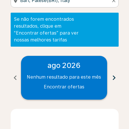
location_on
close
Se não forem encontrados
resultados, clique em
“Encontrar ofertas” para ver
nossas melhores tarifas
ago 2026
chevron_left
chevron_right
Nenhum resultado para este mês
Nenh
Encontrar ofertas
Displaying fares for agosto-2026