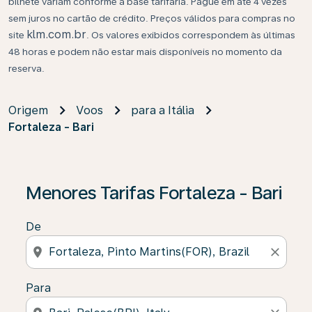
bilhete variam conforme a base tarifária. Pague em até 4 vezes
sem juros no cartão de crédito. Preços válidos para compras no
klm.com.br
site
. Os valores exibidos correspondem às últimas
48 horas e podem não estar mais disponíveis no momento da
reserva.
Origem
Voos
para a Itália
Fortaleza - Bari
Se não forem encontrados resultados, clique em “Enco
Menores Tarifas Fortaleza - Bari
De
location_on
close
Para