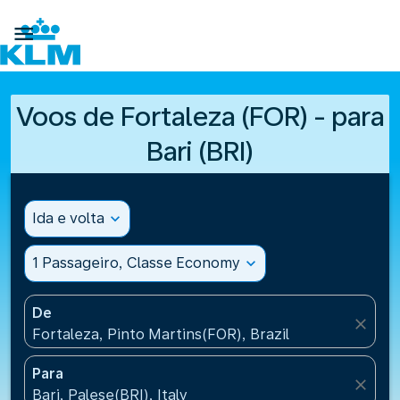

Voos de Fortaleza (FOR) - para
Bari (BRI)
Ida e volta
expand_more
1 Passageiro, Classe Economy
expand_more
De
close
Fortaleza, Pinto Martins(FOR), Brazil
Para
close
Bari, Palese(BRI), Italy