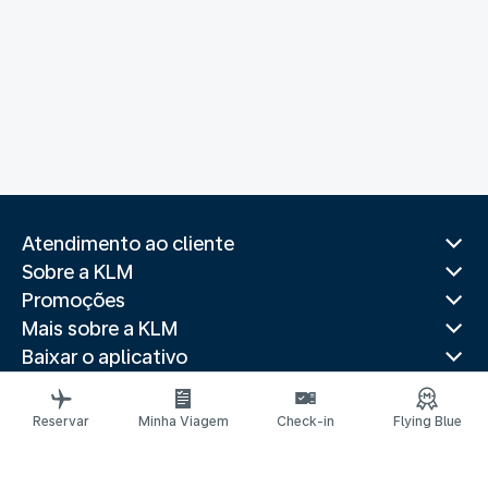
Atendimento ao cliente
Sobre a KLM
Promoções
Mais sobre a KLM
Baixar o aplicativo
Sites relacionados
Guias de viagem
Reservar
Minha Viagem
Check-in
Flying Blue
Destinos populares
Países populares