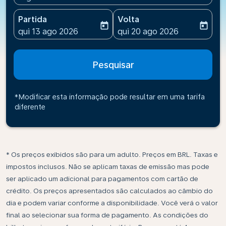
Partida
Volta
today
today
fc-booking-departure-date-aria-label
fc-booking-return-date-ari
qui 13 ago 2026
qui 20 ago 2026
Pesquisar
*Modificar esta informação pode resultar em uma tarifa
diferente
* Os preços exibidos são para um adulto. Preços em BRL. Taxas e
impostos inclusos. Não se aplicam taxas de emissão mas pode
ser aplicado um adicional para pagamentos com cartão de
crédito. Os preços apresentados são calculados ao câmbio do
dia e podem variar conforme a disponibilidade. Você verá o valor
final ao selecionar sua forma de pagamento. As condições do