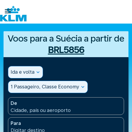

Voos para a Suécia a partir de
BRL5856
Ida e volta
expand_more
1 Passageiro, Classe Economy
expand_more
De
Cidade, país ou aeroporto
Para
Digitar destino