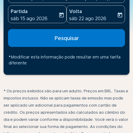
Partida
Volta
today
today
fc-booking-departure-date-aria-label
fc-booking-return-date-ari
sáb 15 ago 2026
sáb 22 ago 2026
Pesquisar
*Modificar esta informação pode resultar em uma tarifa
diferente
* Os preços exibidos são para um adulto. Preços em BRL. Taxas e
impostos inclusos. Não se aplicam taxas de emissão mas pode
ser aplicado um adicional para pagamentos com cartão de
crédito. Os preços apresentados são calculados ao câmbio do
dia e podem variar conforme a disponibilidade. Você verá o valor
final ao selecionar sua forma de pagamento. As condições do