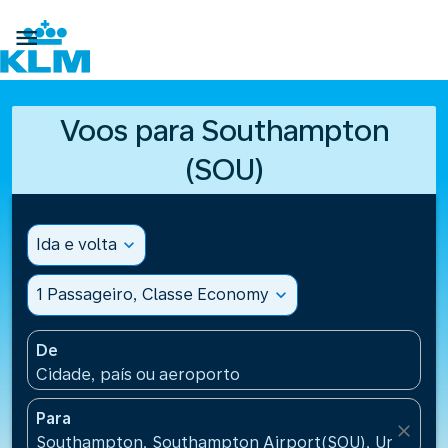

Voos para Southampton
(SOU)
Ida e volta
expand_more
1 Passageiro, Classe Economy
expand_more
De
Cidade, país ou aeroporto
Para
close
Southampton, Southampton Airport(SOU), United K