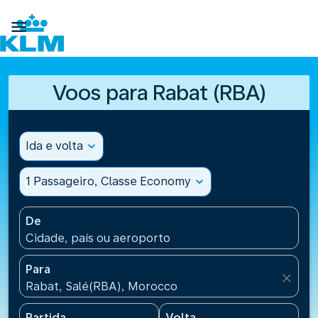

Voos para Rabat (RBA)
Ida e volta
expand_more
1 Passageiro, Classe Economy
expand_more
De
Cidade, país ou aeroporto
Para
close
Rabat, Salé(RBA), Morocco
Partida
Volta