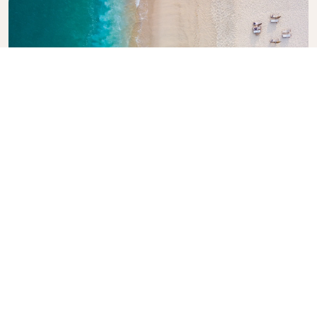
Explore o Guia de Viagem da KLM
Está planejando sua próxima aventura? O Guia de
Viagem da KLM está aqui para inspirar e informar,
com dicas e recomendações de especialistas para
destinos em todo o mundo. Descubra atrações
imperdíveis, restaurantes locais e joias escondidas,
facilitando a criação de experiências de viagem
inesquecíveis. Deixe a KLM ajudá-lo a explorar o