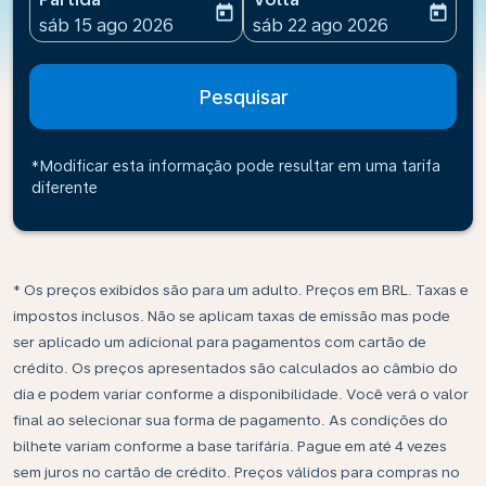
today
today
fc-booking-departure-date-aria-label
fc-booking-return-date-ari
sáb 15 ago 2026
sáb 22 ago 2026
Pesquisar
*Modificar esta informação pode resultar em uma tarifa
diferente
* Os preços exibidos são para um adulto. Preços em BRL. Taxas e
impostos inclusos. Não se aplicam taxas de emissão mas pode
ser aplicado um adicional para pagamentos com cartão de
crédito. Os preços apresentados são calculados ao câmbio do
dia e podem variar conforme a disponibilidade. Você verá o valor
final ao selecionar sua forma de pagamento. As condições do
bilhete variam conforme a base tarifária. Pague em até 4 vezes
sem juros no cartão de crédito. Preços válidos para compras no