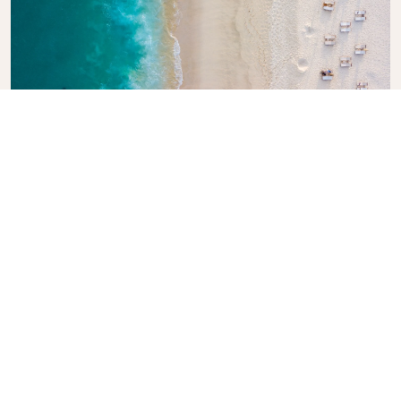
Explore o Guia de Viagem da KLM
Está planejando sua próxima aventura? O Guia de
Viagem da KLM está aqui para inspirar e informar,
com dicas e recomendações de especialistas para
destinos em todo o mundo. Descubra atrações
imperdíveis, restaurantes locais e joias escondidas,
facilitando a criação de experiências de viagem
inesquecíveis. Deixe a KLM ajudá-lo a explorar o
mundo com confiança.
Link