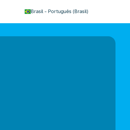
keyboard_arrow_down
Brasil
-
Português (Brasil)