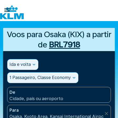

Voos para Osaka (KIX) a partir
de
BRL7918
Ida e volta
expand_more
1 Passageiro, Classe Economy
expand_more
De
Cidade, país ou aeroporto
Para
close
Osaka, Kyoto Area, Kansai International Airport(KIX)