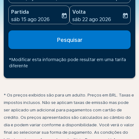
Partida
Volta
today
today
fc-booking-departure-date-aria-label
fc-booking-return-date-ari
sáb 15 ago 2026
sáb 22 ago 2026
Pesquisar
*Modificar esta informação pode resultar em uma tarifa
diferente
* Os preços exibidos são para um adulto. Preços em BRL. Taxas e
impostos inclusos. Não se aplicam taxas de emissão mas pode
ser aplicado um adicional para pagamentos com cartão de
crédito. Os preços apresentados são calculados ao câmbio do
dia e podem variar conforme a disponibilidade. Você verá o valor
final ao selecionar sua forma de pagamento. As condições do