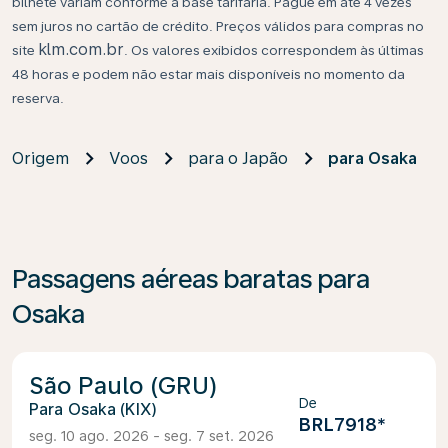
bilhete variam conforme a base tarifária. Pague em até 4 vezes
sem juros no cartão de crédito. Preços válidos para compras no
klm.com.br
site
. Os valores exibidos correspondem às últimas
48 horas e podem não estar mais disponíveis no momento da
reserva.
Origem
Voos
para o Japão
para Osaka
Passagens aéreas baratas para
Osaka
São Paulo (GRU)
De
Osaka (KIX)
BRL7918
*
seg. 10 ago. 2026 - seg. 7 set. 2026