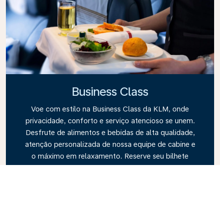
Business Class
Voe com estilo na Business Class da KLM, onde
privacidade, conforto e serviço atencioso se unem.
Desfrute de alimentos e bebidas de alta qualidade,
atenção personalizada de nossa equipe de cabine e
o máximo em relaxamento. Reserve seu bilhete
eletrônico na Business Class hoje mesmo e
experimente a diferença da KLM.
Link